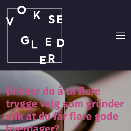
Ønsker du å ta flere
trygge valg som gründer
slik at du får flere gode
hverdager?